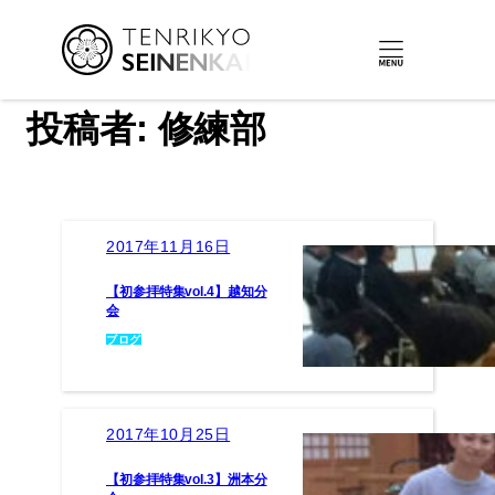
内
容
を
投稿者:
修練部
ス
キ
ッ
プ
2017年11月16日
【初参拝特集vol.4】越知分
会
ブログ
2017年10月25日
【初参拝特集vol.3】洲本分