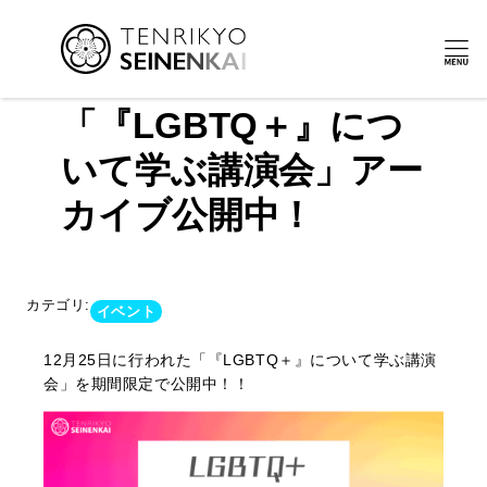
内
容
「『LGBTQ＋』につ
を
ス
いて学ぶ講演会」アー
キ
ッ
カイブ公開中！
プ
カテゴリ:
イベント
12月25日に行われた「『LGBTQ＋』について学ぶ講演
会」を期間限定で公開中！！