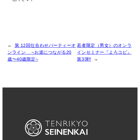
←
第 12回仕合わせパーティーオ
若者限定（男女）のオンラ
ンライン ~お道につながる20
インセミナー『よろコピ』
歳〜40歳限定~
第3弾‼️
→