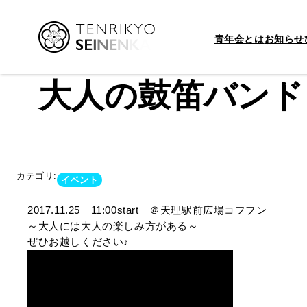
青年会とは
お知らせ
内
容
大人の鼓笛バンド
を
ス
キ
ッ
プ
カテゴリ:
イベント
2017.11.25 11:00start ＠天理駅前広場コフフン
～大人には大人の楽しみ方がある～
ぜひお越しください♪