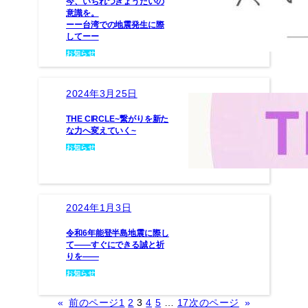
今、いちれつきょうだいの
意識を。
ーー台湾での地震発生に際
してーー
お知らせ
2024年3月25日
THE CIRCLE~繋がりを新た
な力へ変えていく~
お知らせ
2024年1月3日
令和6年能登半島地震に際し
て――すぐにできる誠と祈
りを――
お知らせ
«
前のページ
1
2
3
4
5
…
17
次のページ
»