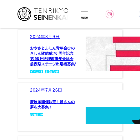
内
容
を
ス
キ
2024年8月9日
ッ
プ
おやさとふしん青年会ひの
きしん隊結成 70 周年記念
第 98 回天理教青年会総会
前夜祭ステージ出場者募集!
イベント
, 
お知らせ
2024年7月26日
夢展示開催決定！皆さんの
夢を大募集！
お知らせ