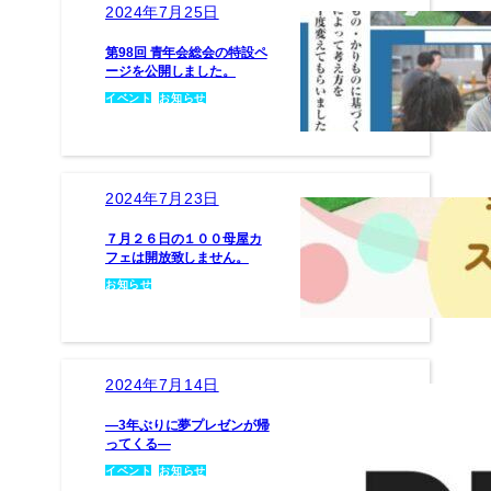
2024年7月25日
第98回 青年会総会の特設ペ
ージを公開しました。
イベント
, 
お知らせ
2024年7月23日
７月２６日の１００母屋カ
フェは開放致しません。
お知らせ
2024年7月14日
―3年ぶりに夢プレゼンが帰
ってくる―
イベント
, 
お知らせ