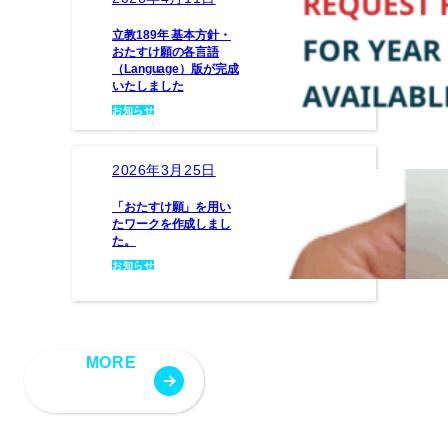
立教189年 基本方針・
おたすけ願の各言語
（Language）版が完成
いたしました
お知らせ
2026年3月25日
「おたすけ願」を用い
たワークを作成しまし
た。
お知らせ
MORE