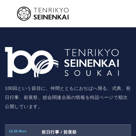
内
容
を
第100回天理教青年会総会
ス
キ
ッ
プ
100回という節目に、仲間とともにおぢばへ帰る。式典、前
日行事、前夜祭、総会関連企画の情報を特設ページで順次
公開しています。
10.26 Mon
前日行事 / 前夜祭