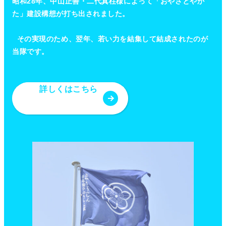
昭和28年、中山正善・二代真柱様によって「おやさとやか
た」建設構想が打ち出されました。
その実現のため、翌年、若い力を結集して結成されたのが
当隊です。
詳しくはこちら